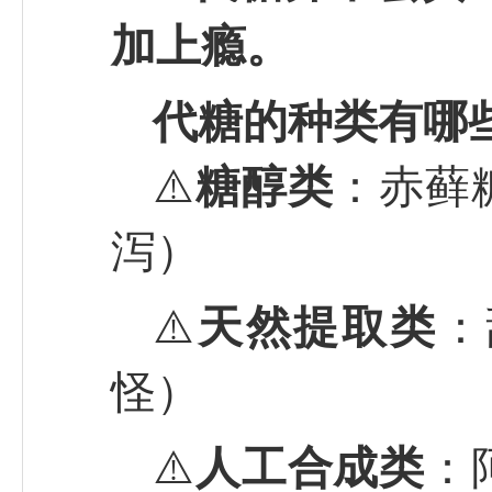
加上瘾。
代糖的种类有哪
⚠️
糖醇类
：赤藓
泻）
⚠️
天然提取类
：
怪）
⚠️
人工合成类
：