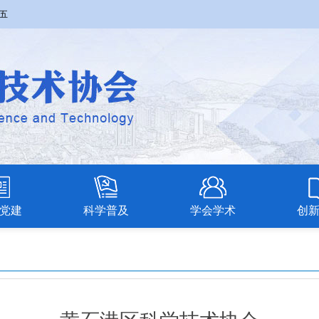
期五
党建
科学普及
学会学术
创